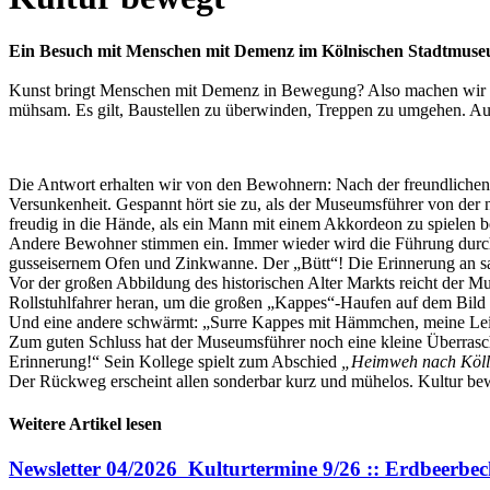
Ein Besuch mit Menschen mit Demenz im Kölnischen Stadtmuse
Kunst bringt Menschen mit Demenz in Bewegung? Also machen wir uns
mühsam. Es gilt, Baustellen zu überwinden, Treppen zu umgehen. Aus 
Die Antwort erhalten wir von den Bewohnern: Nach der freundlichen 
Versunkenheit. Gespannt hört sie zu, als der Museumsführer von der ne
freudig in die Hände, als ein Mann mit einem Akkordeon zu spielen be
Andere Bewohner stimmen ein. Immer wieder wird die Führung durc
gusseisernem Ofen und Zinkwanne. Der „Bütt“! Die Erinnerung an sams
Vor der großen Abbildung des historischen Alter Markts reicht der M
Rollstuhlfahrer heran, um die großen „Kappes“-Haufen auf dem Bild
Und eine andere schwärmt: „Surre Kappes mit Hämmchen, meine Lei
Zum guten Schluss hat der Museumsführer noch eine kleine Überrasch
Erinnerung!“ Sein Kollege spielt zum Abschied
„Heimweh nach Köl
Der Rückweg erscheint allen sonderbar kurz und mühelos. Kultur be
Weitere Artikel lesen
Newsletter 04/2026 Kulturtermine 9/26 :: Erdbeerbech