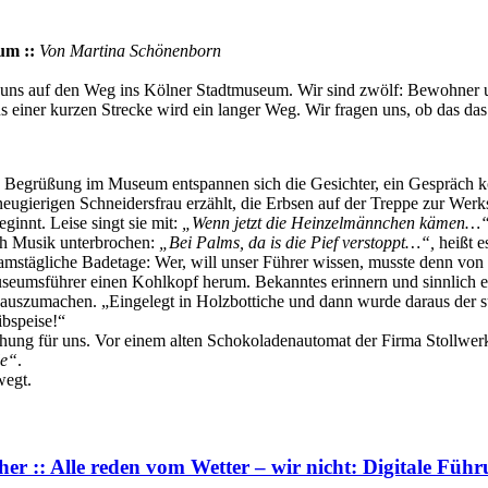
um ::
Von Martina Schönenborn
 auf den Weg ins Kölner Stadtmuseum. Wir sind zwölf: Bewohner und i
einer kurzen Strecke wird ein langer Weg. Wir fragen uns, ob das das
Begrüßung im Museum entspannen sich die Gesichter, ein Gespräch kom
ugierigen Schneidersfrau erzählt, die Erbsen auf der Treppe zur Werkst
ginnt. Leise singt sie mit:
„Wenn jetzt die Heinzelmännchen kämen…
h Musik unterbrochen:
„Bei Palms, da is die Pief verstoppt…“,
heißt e
tägliche Badetage: Wer, will unser Führer wissen, musste denn von de
useumsführer einen Kohlkopf herum. Bekanntes erinnern und sinnlich e
 auszumachen. „Eingelegt in Holzbottiche und dann wurde daraus der 
bspeise!“
ung für uns. Vor einem alten Schokoladenautomat der Firma Stollwerk b
le“
.
wegt.
er :: Alle reden vom Wetter – wir nicht: Digitale Füh